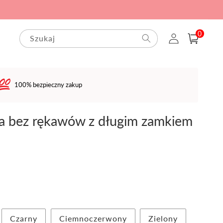
0
Zaloguj
pozycje(-
0
Szukaj
Koszyk
i)
się
100% bezpieczny zakup
a bez rękawów z długim zamkiem
Czarny
Ciemnoczerwony
Zielony