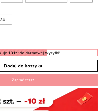
3XL
kuje 101zł do darmowej wysyłki!
Dodaj do koszyka
Zapłać teraz
znym