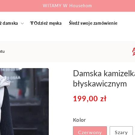
WITAMY W Househom
ż damska
👔Odzież męska
Śledź swoje zamówienie
otu
Damska kamizelk
błyskawicznym
Cena
199,00 zł
Cena
regularna
sprzedaży
Kolor
Czerwony
Szary