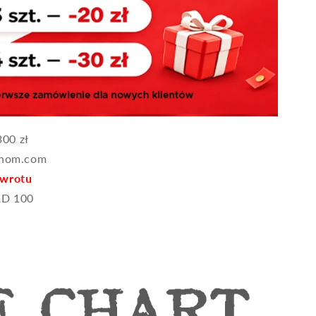
00 zł
ehom.com
zwrotu
D 100