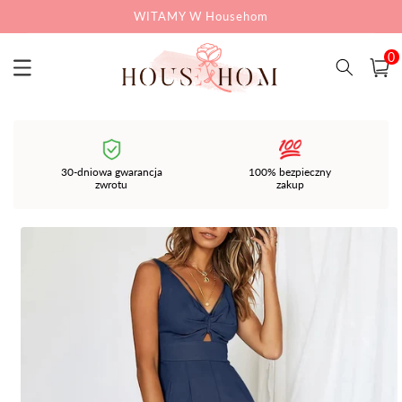
Przejdź
WITAMY W Househom
do
treści
0
pozycj
0
Koszyk
i)
30-dniowa gwarancja
100% bezpieczny
zwrotu
zakup
Pomiń,
aby
przejść
do
informacji
o
produkcie