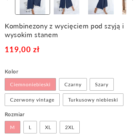
Kombinezony z wycięciem pod szyją i
wysokim stanem
Cena
119,00 zł
Cena
regularna
sprzedaży
Kolor
Ciemnoniebieski
Czarny
Szary
Czerwony vintage
Turkusowy niebieski
Rozmiar
M
L
XL
2XL