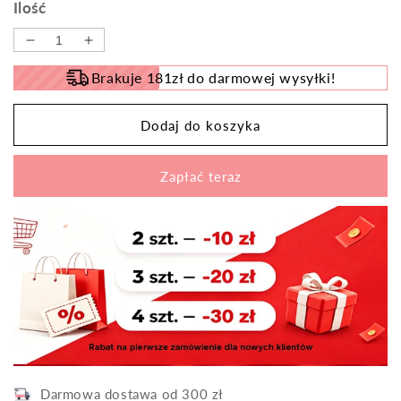
Ilość
Zmniejsz
Zwiększ
ilość
ilość
Brakuje 181zł do darmowej wysyłki!
dla
dla
Kombinezony
Kombinezony
z
z
Dodaj do koszyka
wycięciem
wycięciem
pod
pod
Zapłać teraz
szyją
szyją
i
i
wysokim
wysokim
stanem
stanem
Darmowa dostawa od 300 zł