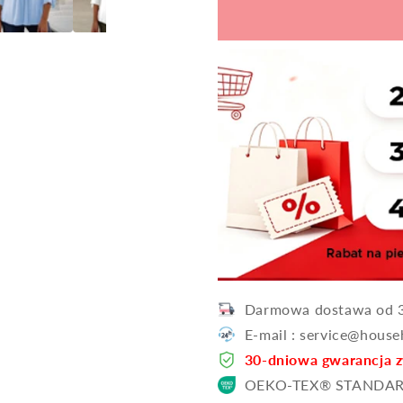
dekoltem
dekoltem
w
w
serek
serek
z
z
nadrukiem✨
nadrukiem
Darmowa dostawa od 3
E-mail : service@hous
30-dniowa gwarancja 
OEKO-TEX® STANDAR