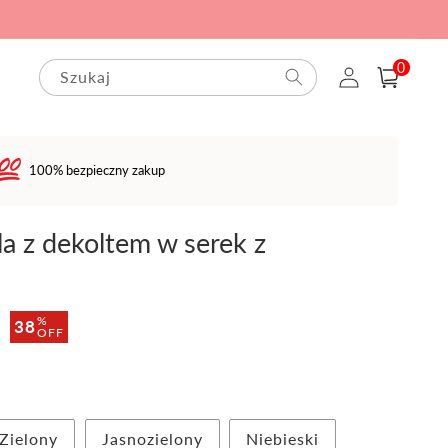
0
Zaloguj
pozycje(-
0
Szukaj
Koszyk
i)
się
100% bezpieczny zakup
a z dekoltem w serek z
ł
%
38
OFF
Zielony
Jasnozielony
Niebieski