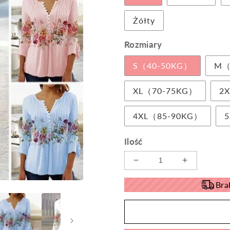
Żółty
Rozmiary
S（40-50KG）
M（
XL（70-75KG）
2
4XL（85-90KG）
Ilość
Zmniejsz
Zwiększ
ilość
ilość
Bra
dla
dla
🌺
🌺
Damska
Damska
koszula
koszula
z
z