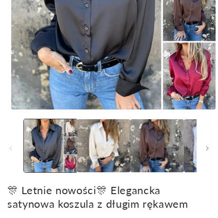
Otwórz
multimedia
1
w
oknie
modalnym
🎊 Letnie nowości🎊 Elegancka
satynowa koszula z długim rękawem