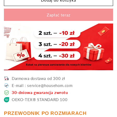
nowości
nowości
🎊
🎊
Zapłać teraz
Elegancka
Elegancka
satynowa
satynowa
koszula
koszula
z
z
długim
długim
rękawem
rękawem
Darmowa dostawa od 300 zł
E-mail : service@househom.com
30-dniowa gwarancja zwrotu
OEKO-TEX® STANDARD 100
PRZEWODNIK PO ROZMIARACH