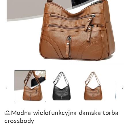
Otwórz
multimedia
1
w
oknie
modalnym
👜Modna wielofunkcyjna damska torba
crossbody