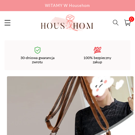
Przejdź
WITAMY W Househom
do
treści
0
pozycj
0
Koszyk
i)
30-dniowa gwarancja
100% bezpieczny
zwrotu
zakup
Pomiń,
aby
przejść
do
informacji
o
produkcie