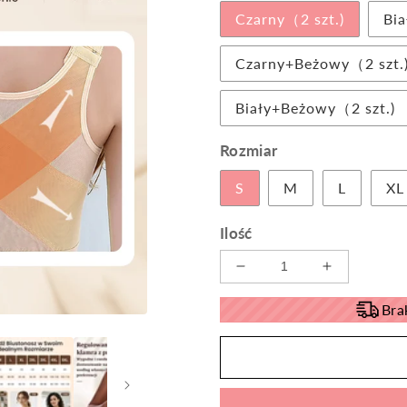
Czarny（2 szt.)
Bia
Czarny+Beżowy（2 szt.
Biały+Beżowy（2 szt.)
Rozmiar
S
M
L
XL
Ilość
Zmniejsz
Zwiększ
ilość
ilość
Bra
dla
dla
Oddychający
Oddychają
biustonosz
biustonosz
podnoszący
podnosząc
Cool【1+1
Cool【1+1