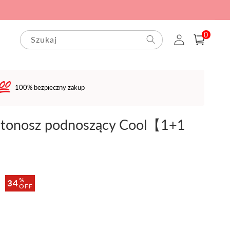
0
Zaloguj
pozycje(-
0
Szukaj
Koszyk
i)
się
100% bezpieczny zakup
stonosz podnoszący Cool【1+1
ł
%
34
OFF