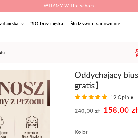
WITAMY W Househom
ż damska
👔Odzież męska
Śledź swoje zamówienie
otu
Oddychający biu
gratis】
19 Opinie
158,00 z
Cena
240,00 zł
Cena
regularna
sprzedaży
Kolor