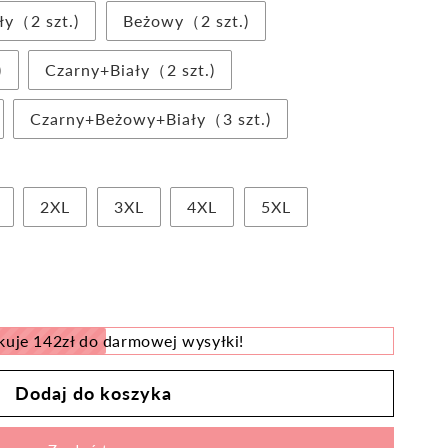
ły（2 szt.)
Beżowy（2 szt.)
)
Czarny+Biały（2 szt.)
Czarny+Beżowy+Biały（3 szt.)
2XL
3XL
4XL
5XL
kuje 142zł do darmowej wysyłki!
cy
Dodaj do koszyka
y