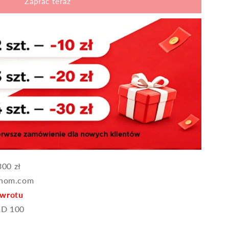
Zapłać teraz
00 zł
ehom.com
zwrotu
D 100