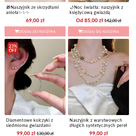
🎁Naszyjnik ze skrzydłami
🌙Noc światła: naszyjnik z
anioła✨✨✨
księżycową gwiazdą
Cena
Cena
Cena
69,00 zł
Od 85,00 zł
142,00 zł
regularna
regularna
sprzed
DODAJ DO KOSZYKA
DODAJ DO KOSZYKA
23%
OFF
Diamentowe kolczyki z
Naszyjnik z warstwowych
siedmioma gwiazdami
długich syntetycznych pereł
Cena
Cena
Cena
99,00 zł
99,00 zł
130,00 zł